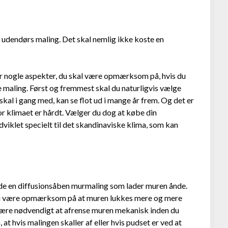
 udendørs maling. Det skal nemlig ikke koste en
der nogle aspekter, du skal være opmærksom på, hvis du
 maling. Først og fremmest skal du naturligvis vælge
 skal i gang med, kan se flot ud i mange år frem. Og det er
or klimaet er hårdt. Vælger du dog at købe din
dviklet specielt til det skandinaviske klima, som kan
nde en diffusionsåben murmaling som lader muren ånde.
 du være opmærksom på at muren lukkes mere og mere
 være nødvendigt at afrense muren mekanisk inden du
t hvis malingen skaller af eller hvis pudset er ved at