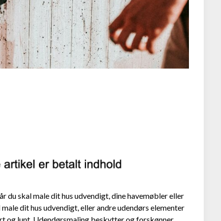
 du skal male dit hus udvendigt, dine havemøbler eller
l male dit hus udvendigt, eller andre udendørs elementer
 tørt og lunt. Udendørsmaling beskytter og forskønner