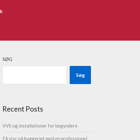
ik
SØG
Søg
Recent Posts
VVS og installationer for begyndere
Få styr på byggeriet med en professionel