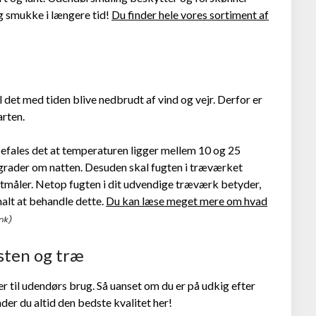
g smukke i længere tid!
Du finder hele vores sortiment af
 det med tiden blive nedbrudt af vind og vejr. Derfor er
arten.
efales det at temperaturen ligger mellem 10 og 25
grader om natten. Desuden skal fugten i træværket
tmåler. Netop fugten i dit udvendige træværk betyder,
malt at behandle dette.
Du kan læse meget mere om hvad
sten og træ
 til udendørs brug. Så uanset om du er på udkig efter
nder du altid den bedste kvalitet her!