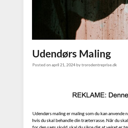
Udendørs Maling
Posted on
april 21, 2024
by
trorodentreprise.dk
Udendørs maling er maling som du kan anvende når
hvis du skal behandle din træterrasse. Når du ska
for den sags skyld, skal du sikre dig at vejret er