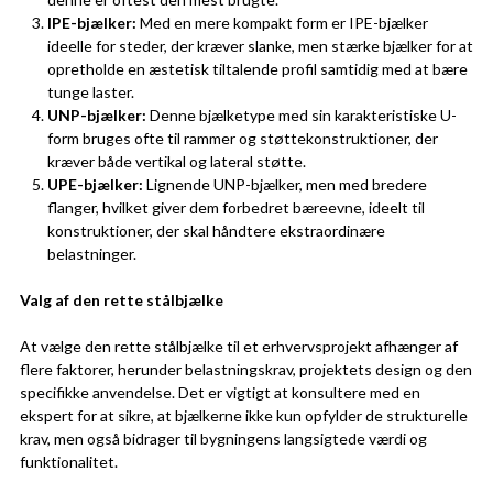
IPE-bjælker:
Med en mere kompakt form er IPE-bjælker
ideelle for steder, der kræver slanke, men stærke bjælker for at
opretholde en æstetisk tiltalende profil samtidig med at bære
tunge laster.
UNP-bjælker:
Denne bjælketype med sin karakteristiske U-
form bruges ofte til rammer og støttekonstruktioner, der
kræver både vertikal og lateral støtte.
UPE-bjælker:
Lignende UNP-bjælker, men med bredere
flanger, hvilket giver dem forbedret bæreevne, ideelt til
konstruktioner, der skal håndtere ekstraordinære
belastninger.
Valg af den rette stålbjælke
At vælge den rette stålbjælke til et erhvervsprojekt afhænger af
flere faktorer, herunder belastningskrav, projektets design og den
specifikke anvendelse. Det er vigtigt at konsultere med en
ekspert for at sikre, at bjælkerne ikke kun opfylder de strukturelle
krav, men også bidrager til bygningens langsigtede værdi og
funktionalitet.