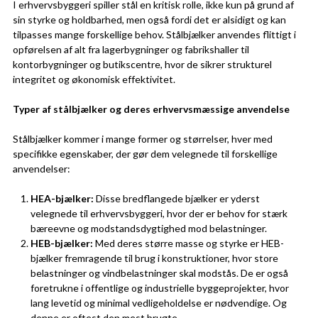
I erhvervsbyggeri spiller stål en kritisk rolle, ikke kun på grund af
sin styrke og holdbarhed, men også fordi det er alsidigt og kan
tilpasses mange forskellige behov. Stålbjælker anvendes flittigt i
opførelsen af alt fra lagerbygninger og fabrikshaller til
kontorbygninger og butikscentre, hvor de sikrer strukturel
integritet og økonomisk effektivitet.
Typer af stålbjælker og deres erhvervsmæssige anvendelse
Stålbjælker kommer i mange former og størrelser, hver med
specifikke egenskaber, der gør dem velegnede til forskellige
anvendelser:
HEA-bjælker:
Disse bredflangede bjælker er yderst
velegnede til erhvervsbyggeri, hvor der er behov for stærk
bæreevne og modstandsdygtighed mod belastninger.
HEB-bjælker:
Med deres større masse og styrke er HEB-
bjælker fremragende til brug i konstruktioner, hvor store
belastninger og vindbelastninger skal modstås. De er også
foretrukne i offentlige og industrielle byggeprojekter, hvor
lang levetid og minimal vedligeholdelse er nødvendige. Og
denne er oftest den mest brugte.