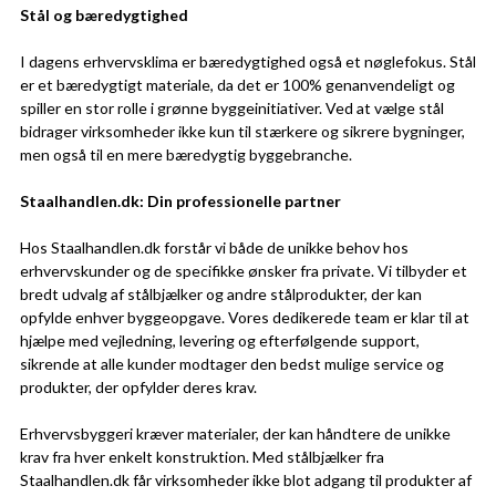
Stål og bæredygtighed
I dagens erhvervsklima er bæredygtighed også et nøglefokus. Stål
er et bæredygtigt materiale, da det er 100% genanvendeligt og
spiller en stor rolle i grønne byggeinitiativer. Ved at vælge stål
bidrager virksomheder ikke kun til stærkere og sikrere bygninger,
men også til en mere bæredygtig byggebranche.
Staalhandlen.dk: Din professionelle partner
Hos Staalhandlen.dk forstår vi både de unikke behov hos
erhvervskunder og de specifikke ønsker fra private. Vi tilbyder et
bredt udvalg af stålbjælker og andre stålprodukter, der kan
opfylde enhver byggeopgave. Vores dedikerede team er klar til at
hjælpe med vejledning, levering og efterfølgende support,
sikrende at alle kunder modtager den bedst mulige service og
produkter, der opfylder deres krav.
Erhvervsbyggeri kræver materialer, der kan håndtere de unikke
krav fra hver enkelt konstruktion. Med stålbjælker fra
Staalhandlen.dk får virksomheder ikke blot adgang til produkter af