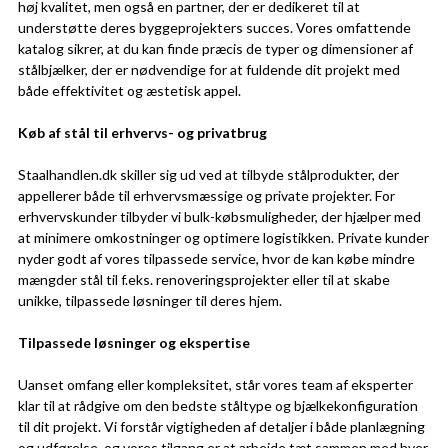
høj kvalitet, men også en partner, der er dedikeret til at
understøtte deres byggeprojekters succes. Vores omfattende
katalog sikrer, at du kan finde præcis de typer og dimensioner af
stålbjælker, der er nødvendige for at fuldende dit projekt med
både effektivitet og æstetisk appel.
Køb af stål til erhvervs- og privatbrug
Staalhandlen.dk skiller sig ud ved at tilbyde stålprodukter, der
appellerer både til erhvervsmæssige og private projekter. For
erhvervskunder tilbyder vi bulk-købsmuligheder, der hjælper med
at minimere omkostninger og optimere logistikken. Private kunder
nyder godt af vores tilpassede service, hvor de kan købe mindre
mængder stål til f.eks. renoveringsprojekter eller til at skabe
unikke, tilpassede løsninger til deres hjem.
Tilpassede løsninger og ekspertise
Uanset omfang eller kompleksitet, står vores team af eksperter
klar til at rådgive om den bedste ståltype og bjælkekonfiguration
til dit projekt. Vi forstår vigtigheden af detaljer i både planlægning
og udførelse, og vores tilgang er at arbejde tæt sammen med hver