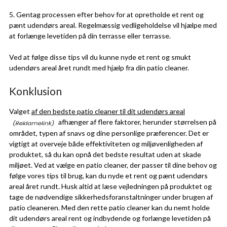
5. Gentag processen efter behov for at opretholde et rent og
pænt udendørs areal. Regelmæssig vedligeholdelse vil hjælpe med
at forlænge levetiden på din terrasse eller terrasse.
Ved at følge disse tips vil du kunne nyde et rent og smukt
udendørs areal året rundt med hjælp fra din patio cleaner.
Konklusion
Valget
af den bedste patio cleaner til dit udendørs areal
afhænger af flere faktorer, herunder størrelsen på
området, typen af snavs og dine personlige præferencer. Det er
vigtigt at overveje både effektiviteten og miljøvenligheden af
produktet, så du kan opnå det bedste resultat uden at skade
miljøet. Ved at vælge en patio cleaner, der passer til dine behov og
følge vores tips til brug, kan du nyde et rent og pænt udendørs
areal året rundt. Husk altid at læse vejledningen på produktet og
tage de nødvendige sikkerhedsforanstaltninger under brugen af
patio cleaneren. Med den rette patio cleaner kan du nemt holde
dit udendørs areal rent og indbydende og forlænge levetiden på