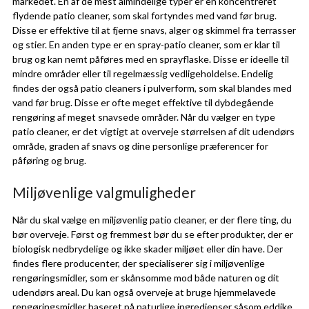
markedet. En af de mest almindelige typer er en koncentreret
flydende patio cleaner, som skal fortyndes med vand før brug.
Disse er effektive til at fjerne snavs, alger og skimmel fra terrasser
og stier. En anden type er en spray-patio cleaner, som er klar til
brug og kan nemt påføres med en sprayflaske. Disse er ideelle til
mindre områder eller til regelmæssig vedligeholdelse. Endelig
findes der også patio cleaners i pulverform, som skal blandes med
vand før brug. Disse er ofte meget effektive til dybdegående
rengøring af meget snavsede områder. Når du vælger en type
patio cleaner, er det vigtigt at overveje størrelsen af dit udendørs
område, graden af snavs og dine personlige præferencer for
påføring og brug.
Miljøvenlige valgmuligheder
Når du skal vælge en miljøvenlig patio cleaner, er der flere ting, du
bør overveje. Først og fremmest bør du se efter produkter, der er
biologisk nedbrydelige og ikke skader miljøet eller din have. Der
findes flere producenter, der specialiserer sig i miljøvenlige
rengøringsmidler, som er skånsomme mod både naturen og dit
udendørs areal. Du kan også overveje at bruge hjemmelavede
rengøringsmidler baseret på naturlige ingredienser såsom eddike,