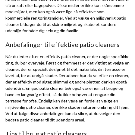
citronsaft eller bagepulver. Disse midler er ikke kun skånsomme
mod miljøet, men kan også være lige så effektive som
kommercielle rengøringsmidler. Ved at vælge en miljøvenlig patio
cleaner bidrager du til at skåne miljøet og skabe et sundere
udemiljø for både dig selv og din familie.
Anbefalinger til effektive patio cleaners
Når du leder efter en effektiv patio cleaner, er der nogle specifikke
ting, du bør overveje. Først og fremmest er det vigtigt at vælge en
cleaner, der er specielt designet til det materiale, din terrasse er
lavet af, for at undgå skader. Derudover bør du se efter en cleaner,
der er effektiv mod alger, skimmel og andre pletter, der kan opstå
udendørs. En god patio cleaner bør også være nem at bruge og
have en langvarig effekt, så du ikke behøver at rengøre din
terrasse for ofte. Endelig kan det være en fordel at vælge en
miljøvenlig patio cleaner, der ikke skader naturen omkring dit hjem.
Ved at følge disse anbefalinger kan du sikre, at du vælger den
bedste patio cleaner til dit udendørs areal.
Tips til brug af patio cleaners