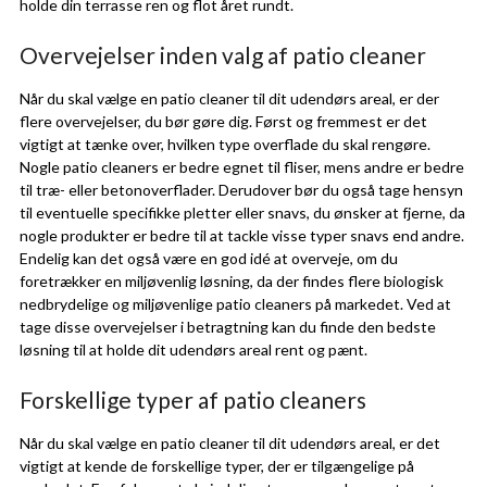
holde din terrasse ren og flot året rundt.
Overvejelser inden valg af patio cleaner
Når du skal vælge en patio cleaner til dit udendørs areal, er der
flere overvejelser, du bør gøre dig. Først og fremmest er det
vigtigt at tænke over, hvilken type overflade du skal rengøre.
Nogle patio cleaners er bedre egnet til fliser, mens andre er bedre
til træ- eller betonoverflader. Derudover bør du også tage hensyn
til eventuelle specifikke pletter eller snavs, du ønsker at fjerne, da
nogle produkter er bedre til at tackle visse typer snavs end andre.
Endelig kan det også være en god idé at overveje, om du
foretrækker en miljøvenlig løsning, da der findes flere biologisk
nedbrydelige og miljøvenlige patio cleaners på markedet. Ved at
tage disse overvejelser i betragtning kan du finde den bedste
løsning til at holde dit udendørs areal rent og pænt.
Forskellige typer af patio cleaners
Når du skal vælge en patio cleaner til dit udendørs areal, er det
vigtigt at kende de forskellige typer, der er tilgængelige på