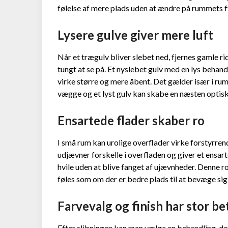
følelse af mere plads uden at ændre på rummets f
Lysere gulve giver mere luft
Når et trægulv bliver slebet ned, fjernes gamle r
tungt at se på. Et nyslebet gulv med en lys behand
virke større og mere åbent. Det gælder især i ru
vægge og et lyst gulv kan skabe en næsten optisk 
Ensartede flader skaber ro
I små rum kan urolige overflader virke forstyrrend
udjævner forskelle i overfladen og giver et ensar
hvile uden at blive fanget af ujævnheder. Denne 
føles som om der er bedre plads til at bevæge sig
Farvevalg og finish har stor b
Efter slibningen kan man vælge en behandling, der 