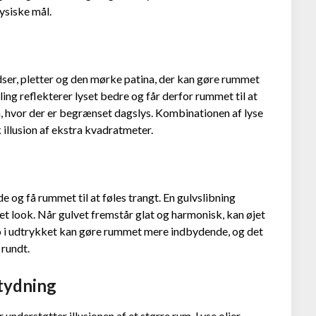
ysiske mål.
idser, pletter og den mørke patina, der kan gøre rummet
ling reflekterer lyset bedre og får derfor rummet til at
m, hvor der er begrænset dagslys. Kombinationen af lyse
illusion af ekstra kvadratmeter.
e og få rummet til at føles trangt. En gulvslibning
tet look. Når gulvet fremstår glat og harmonisk, kan øjet
ro i udtrykket kan gøre rummet mere indbydende, og det
 rundt.
etydning
understøtter illusionen af et større rum. Lyse olier,