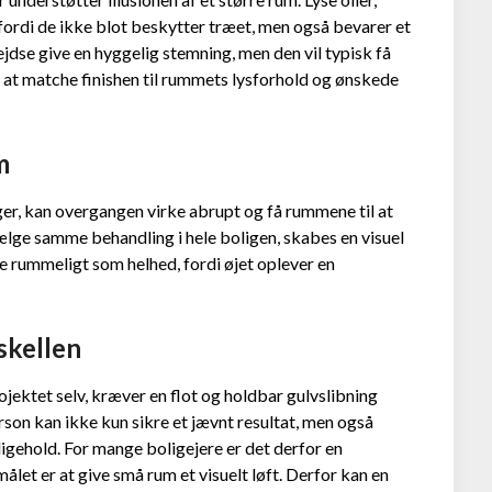
fordi de ikke blot beskytter træet, men også bevarer et
jdse give en hyggelig stemning, men den vil typisk få
m at matche finishen til rummets lysforhold og ønskede
m
ger, kan overgangen virke abrupt og få rummene til at
ælge samme behandling i hele boligen, skabes en visuel
 rummeligt som helhed, fordi øjet oplever en
skellen
rojektet selv, kræver en flot og holdbar gulvslibning
rson kan ikke kun sikre et jævnt resultat, men også
igehold. For mange boligejere er det derfor en
målet er at give små rum et visuelt løft. Derfor kan en