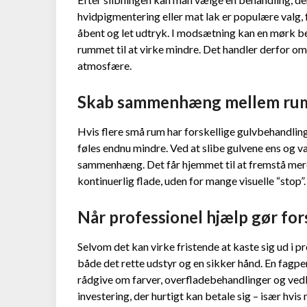
hvidpigmentering eller mat lak er populære valg, 
åbent og let udtryk. I modsætning kan en mørk be
rummet til at virke mindre. Det handler derfor o
atmosfære.
Skab sammenhæng mellem ru
Hvis flere små rum har forskellige gulvbehandlin
føles endnu mindre. Ved at slibe gulvene ens og v
sammenhæng. Det får hjemmet til at fremstå mere
kontinuerlig flade, uden for mange visuelle “stop”.
Når professionel hjælp gør for
Selvom det kan virke fristende at kaste sig ud i p
både det rette udstyr og en sikker hånd. En fagpe
rådgive om farver, overfladebehandlinger og vedl
investering, der hurtigt kan betale sig – især hvis 