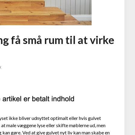
g få små rum til at virke
k
lyset ikke bliver udnyttet optimalt eller hvis gulvet
at male væggene lyse eller skifte møblerne ud, men
g kan gøre. Ved at give gulvet nyt liv kan man skabe en