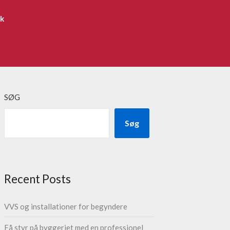
ik
SØG
Søg
Recent Posts
VVS og installationer for begyndere
Få styr på byggeriet med en professionel