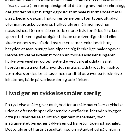
er netop designet til dette og anvender teknologi,
der gør det muligt hurtigt og præcist at måle blandt andet metal,
plast, læder og skum. Instrumenterne benytter typisk ultralyd
eller magnetiske sensorer, hvilket sikrer målinger med høj
nøjagtighed. Denne målemetode er praktisk, fordi det ikke kun
sparer tid, men også undgår at skabe unødvendigt affald eller
skade emnets overflade. Instrumenternes enkelhed i brug
betyder, at man hurtigt kan tilpasse sig forskellige måleopgaver.
Denne artikel beskriver, hvordan en tykkelsesmåler fungerer,
hvilke overvejelser du bør gøre dig ved valg af udstyr, samt
hvordan instrumentet anvendes i praksis. Udstyrets kompakte
størrelse gør det let at tage med rundt til opgaver på forskellige
lokationer, både på værksteder og ude i felten.
Hvad gør en tykkelsesmåler særlig
En tykkelsesmåler giver mulighed for at måle materialers tykkelse
uden at efterlade spor eller ændre overfladen. Metoden bygger
ofte på udsendelse af ultralyd gennem materialet, hvor
instrumentet beregner tykkelsen ud fra retur-tiden på signalet.
Dette sikrer et hurtigt resultat med en nøjagtighed på omkring