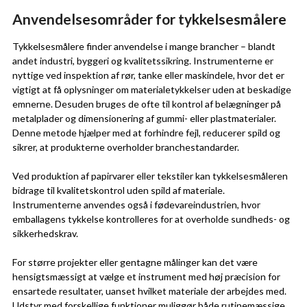
Anvendelsesområder for tykkelsesmålere
Tykkelsesmålere finder anvendelse i mange brancher – blandt
andet industri, byggeri og kvalitetssikring. Instrumenterne er
nyttige ved inspektion af rør, tanke eller maskindele, hvor det er
vigtigt at få oplysninger om materialetykkelser uden at beskadige
emnerne. Desuden bruges de ofte til kontrol af belægninger på
metalplader og dimensionering af gummi- eller plastmaterialer.
Denne metode hjælper med at forhindre fejl, reducerer spild og
sikrer, at produkterne overholder branchestandarder.
Ved produktion af papirvarer eller tekstiler kan tykkelsesmåleren
bidrage til kvalitetskontrol uden spild af materiale.
Instrumenterne anvendes også i fødevareindustrien, hvor
emballagens tykkelse kontrolleres for at overholde sundheds- og
sikkerhedskrav.
For større projekter eller gentagne målinger kan det være
hensigtsmæssigt at vælge et instrument med høj præcision for
ensartede resultater, uanset hvilket materiale der arbejdes med.
Udstyr med forskellige funktioner muliggør både rutinemæssige