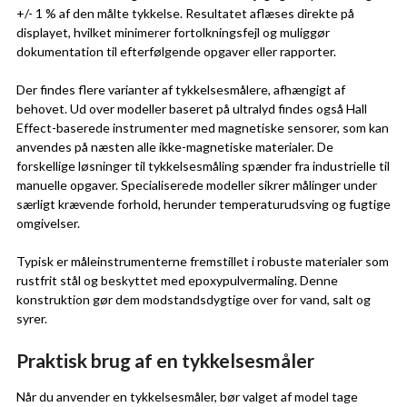
+/- 1 % af den målte tykkelse. Resultatet aflæses direkte på
displayet, hvilket minimerer fortolkningsfejl og muliggør
dokumentation til efterfølgende opgaver eller rapporter.
Der findes flere varianter af tykkelsesmålere, afhængigt af
behovet. Ud over modeller baseret på ultralyd findes også Hall
Effect-baserede instrumenter med magnetiske sensorer, som kan
anvendes på næsten alle ikke-magnetiske materialer. De
forskellige løsninger til tykkelsesmåling spænder fra industrielle til
manuelle opgaver. Specialiserede modeller sikrer målinger under
særligt krævende forhold, herunder temperaturudsving og fugtige
omgivelser.
Typisk er måleinstrumenterne fremstillet i robuste materialer som
rustfrit stål og beskyttet med epoxypulvermaling. Denne
konstruktion gør dem modstandsdygtige over for vand, salt og
syrer.
Praktisk brug af en tykkelsesmåler
Når du anvender en tykkelsesmåler, bør valget af model tage