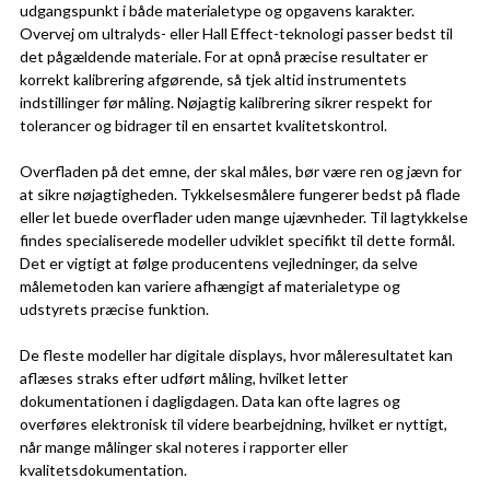
udgangspunkt i både materialetype og opgavens karakter.
Overvej om ultralyds- eller Hall Effect-teknologi passer bedst til
det pågældende materiale. For at opnå præcise resultater er
korrekt kalibrering afgørende, så tjek altid instrumentets
indstillinger før måling. Nøjagtig kalibrering sikrer respekt for
tolerancer og bidrager til en ensartet kvalitetskontrol.
Overfladen på det emne, der skal måles, bør være ren og jævn for
at sikre nøjagtigheden. Tykkelsesmålere fungerer bedst på flade
eller let buede overflader uden mange ujævnheder. Til lagtykkelse
findes specialiserede modeller udviklet specifikt til dette formål.
Det er vigtigt at følge producentens vejledninger, da selve
målemetoden kan variere afhængigt af materialetype og
udstyrets præcise funktion.
De fleste modeller har digitale displays, hvor måleresultatet kan
aflæses straks efter udført måling, hvilket letter
dokumentationen i dagligdagen. Data kan ofte lagres og
overføres elektronisk til videre bearbejdning, hvilket er nyttigt,
når mange målinger skal noteres i rapporter eller
kvalitetsdokumentation.