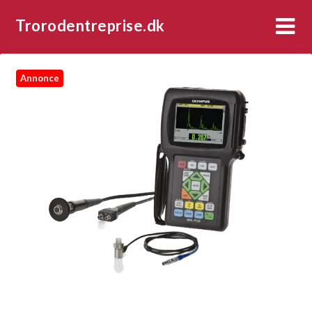
Trorodentreprise.dk
Annonce