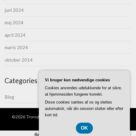
juni 2024
maj 2024
april 2024
marts 2024
oktober 2014
Categories
Vi bruger kun nødvendige cookies
Cookies anvendes udelukkende for at sikre,
at hjemmesiden fungerer korrekt.
Blog
Disse cookies sættes af os og slettes
automatisk, når din session slutter eller efter
kort tid.
©2026 Trorodentreprise.dk
| WordPress Theme by
Superb
Themes
OK
Registreringsnummer 37407739