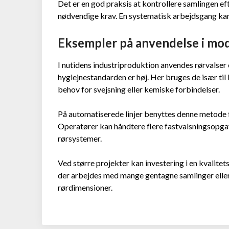
Det er en god praksis at kontrollere samlingen efte
nødvendige krav. En systematisk arbejdsgang kan 
Eksempler på anvendelse i mo
I nutidens industriproduktion anvendes rørvalser o
hygiejnestandarden er høj. Her bruges de især til
behov for svejsning eller kemiske forbindelser.
På automatiserede linjer benyttes denne metode f
Operatører kan håndtere flere fastvalsningsopgav
rørsystemer.
Ved større projekter kan investering i en kvalite
der arbejdes med mange gentagne samlinger eller 
rørdimensioner.