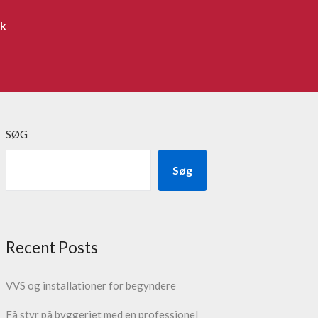
ik
SØG
Søg
Recent Posts
VVS og installationer for begyndere
Få styr på byggeriet med en professionel