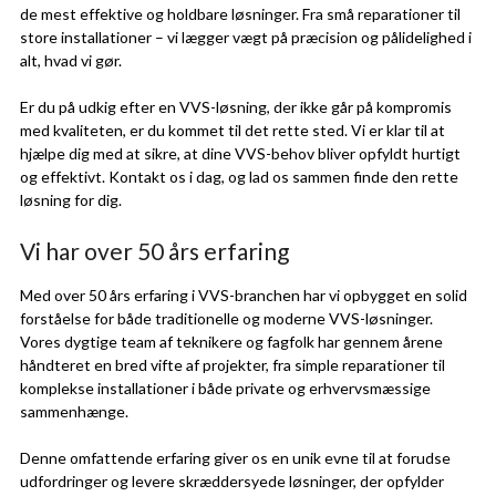
de mest effektive og holdbare løsninger. Fra små reparationer til
store installationer – vi lægger vægt på præcision og pålidelighed i
alt, hvad vi gør.
Er du på udkig efter en VVS-løsning, der ikke går på kompromis
med kvaliteten, er du kommet til det rette sted. Vi er klar til at
hjælpe dig med at sikre, at dine VVS-behov bliver opfyldt hurtigt
og effektivt. Kontakt os i dag, og lad os sammen finde den rette
løsning for dig.
Vi har over 50 års erfaring
Med over 50 års erfaring i VVS-branchen har vi opbygget en solid
forståelse for både traditionelle og moderne VVS-løsninger.
Vores dygtige team af teknikere og fagfolk har gennem årene
håndteret en bred vifte af projekter, fra simple reparationer til
komplekse installationer i både private og erhvervsmæssige
sammenhænge.
Denne omfattende erfaring giver os en unik evne til at forudse
udfordringer og levere skræddersyede løsninger, der opfylder