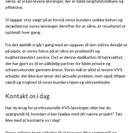
sikrer, at vi kan levere løsninger, der er både langtidsholdbare og
effektive.
Vi lægger stor vægt på at forstå vores kunders unikke behov og
skræddersyr vores løsninger derefter for at sikre, at resultatet er
optimalt hver gang.
Fra det øjeblik vi går i gang med en opgave, til den sidste detalje er
på plads, er vores fokus på at sikre en problemfri og
kvalitetsbevidst service. Det er denne dedikation til høj kvalitet,
der har gjort os til en pålidelig partner for både private og
erhvervskunder gennem årene. Vores mål er altid at levere VVS-
arbejde, der ikke kun løser det aktuelle problem, men også tilføjer
værdi og tryghed til vores kunders hjem og virksomheder.
Kontakt os i dag
Har du brug for professionelle VVS-løsninger, eller har du
spørgsmål til, hvordan vi kan hjælpe med dit næste projekt? Tøv
ikke med at kontakte os i dag!
Vores erfarne team står klar til at besvare dine spørgsmål og