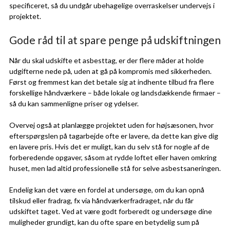
specificeret, så du undgår ubehagelige overraskelser undervejs i
projektet.
Gode råd til at spare penge på udskiftningen
Når du skal udskifte et asbesttag, er der flere måder at holde
udgifterne nede på, uden at gå på kompromis med sikkerheden.
Først og fremmest kan det betale sig at indhente tilbud fra flere
forskellige håndværkere – både lokale og landsdækkende firmaer –
så du kan sammenligne priser og ydelser.
Overvej også at planlægge projektet uden for højsæsonen, hvor
efterspørgslen på tagarbejde ofte er lavere, da dette kan give dig
en lavere pris. Hvis det er muligt, kan du selv stå for nogle af de
forberedende opgaver, såsom at rydde loftet eller haven omkring
huset, men lad altid professionelle stå for selve asbestsaneringen.
Endelig kan det være en fordel at undersøge, om du kan opnå
tilskud eller fradrag, fx via håndværkerfradraget, når du får
udskiftet taget. Ved at være godt forberedt og undersøge dine
muligheder grundigt, kan du ofte spare en betydelig sum på