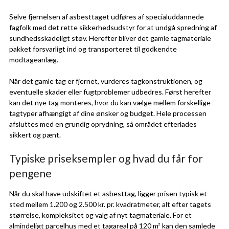
Selve fjernelsen af asbesttaget udføres af specialuddannede
fagfolk med det rette sikkerhedsudstyr for at undgå spredning af
sundhedsskadeligt støv. Herefter bliver det gamle tagmateriale
pakket forsvarligt ind og transporteret til godkendte
modtageanlæg.
Når det gamle tag er fjernet, vurderes tagkonstruktionen, og
eventuelle skader eller fugtproblemer udbedres. Først herefter
kan det nye tag monteres, hvor du kan vælge mellem forskellige
tagtyper afhængigt af dine ønsker og budget. Hele processen
afsluttes med en grundig oprydning, så området efterlades
sikkert og pænt.
Typiske priseksempler og hvad du får for
pengene
Når du skal have udskiftet et asbesttag, ligger prisen typisk et
sted mellem 1.200 og 2.500 kr. pr. kvadratmeter, alt efter tagets
størrelse, kompleksitet og valg af nyt tagmateriale. For et
almindeligt parcelhus med et tagareal på 120 m² kan den samlede