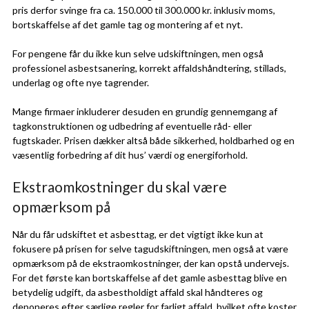
pris derfor svinge fra ca. 150.000 til 300.000 kr. inklusiv moms,
bortskaffelse af det gamle tag og montering af et nyt.
For pengene får du ikke kun selve udskiftningen, men også
professionel asbestsanering, korrekt affaldshåndtering, stillads,
underlag og ofte nye tagrender.
Mange firmaer inkluderer desuden en grundig gennemgang af
tagkonstruktionen og udbedring af eventuelle råd- eller
fugtskader. Prisen dækker altså både sikkerhed, holdbarhed og en
væsentlig forbedring af dit hus’ værdi og energiforhold.
Ekstraomkostninger du skal være
opmærksom på
Når du får udskiftet et asbesttag, er det vigtigt ikke kun at
fokusere på prisen for selve tagudskiftningen, men også at være
opmærksom på de ekstraomkostninger, der kan opstå undervejs.
For det første kan bortskaffelse af det gamle asbesttag blive en
betydelig udgift, da asbestholdigt affald skal håndteres og
deponeres efter særlige regler for farligt affald, hvilket ofte koster