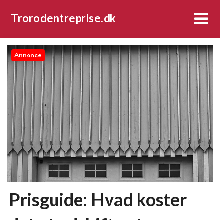
Trorodentreprise.dk
Annonce
Prisguide: Hvad koster