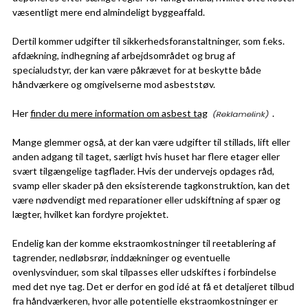
væsentligt mere end almindeligt byggeaffald.
Dertil kommer udgifter til sikkerhedsforanstaltninger, som f.eks.
afdækning, indhegning af arbejdsområdet og brug af
specialudstyr, der kan være påkrævet for at beskytte både
håndværkere og omgivelserne mod asbeststøv.
Her
finder du mere information om asbest tag
.
Mange glemmer også, at der kan være udgifter til stillads, lift eller
anden adgang til taget, særligt hvis huset har flere etager eller
svært tilgængelige tagflader. Hvis der undervejs opdages råd,
svamp eller skader på den eksisterende tagkonstruktion, kan det
være nødvendigt med reparationer eller udskiftning af spær og
lægter, hvilket kan fordyre projektet.
Endelig kan der komme ekstraomkostninger til reetablering af
tagrender, nedløbsrør, inddækninger og eventuelle
ovenlysvinduer, som skal tilpasses eller udskiftes i forbindelse
med det nye tag. Det er derfor en god idé at få et detaljeret tilbud
fra håndværkeren, hvor alle potentielle ekstraomkostninger er