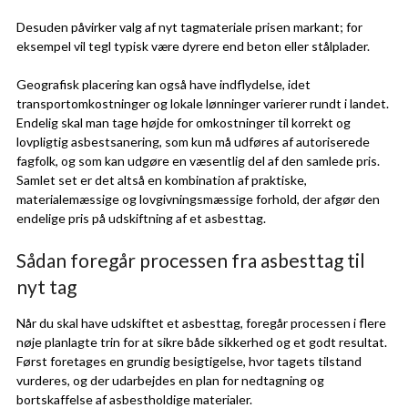
Desuden påvirker valg af nyt tagmateriale prisen markant; for
eksempel vil tegl typisk være dyrere end beton eller stålplader.
Geografisk placering kan også have indflydelse, idet
transportomkostninger og lokale lønninger varierer rundt i landet.
Endelig skal man tage højde for omkostninger til korrekt og
lovpligtig asbestsanering, som kun må udføres af autoriserede
fagfolk, og som kan udgøre en væsentlig del af den samlede pris.
Samlet set er det altså en kombination af praktiske,
materialemæssige og lovgivningsmæssige forhold, der afgør den
endelige pris på udskiftning af et asbesttag.
Sådan foregår processen fra asbesttag til
nyt tag
Når du skal have udskiftet et asbesttag, foregår processen i flere
nøje planlagte trin for at sikre både sikkerhed og et godt resultat.
Først foretages en grundig besigtigelse, hvor tagets tilstand
vurderes, og der udarbejdes en plan for nedtagning og
bortskaffelse af asbestholdige materialer.