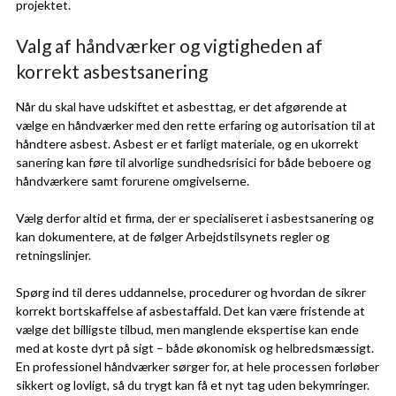
projektet.
Valg af håndværker og vigtigheden af
korrekt asbestsanering
Når du skal have udskiftet et asbesttag, er det afgørende at
vælge en håndværker med den rette erfaring og autorisation til at
håndtere asbest. Asbest er et farligt materiale, og en ukorrekt
sanering kan føre til alvorlige sundhedsrisici for både beboere og
håndværkere samt forurene omgivelserne.
Vælg derfor altid et firma, der er specialiseret i asbestsanering og
kan dokumentere, at de følger Arbejdstilsynets regler og
retningslinjer.
Spørg ind til deres uddannelse, procedurer og hvordan de sikrer
korrekt bortskaffelse af asbestaffald. Det kan være fristende at
vælge det billigste tilbud, men manglende ekspertise kan ende
med at koste dyrt på sigt – både økonomisk og helbredsmæssigt.
En professionel håndværker sørger for, at hele processen forløber
sikkert og lovligt, så du trygt kan få et nyt tag uden bekymringer.