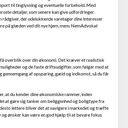
pport til tinglysning og eventuelle forbehold. Med
ersete detaljer, som senere kan give udfordringer.
en rådgiver, der udelukkende varetager dine interesser
sere på glæden ved dit nye hjem, mens NemAdvokat
få overblik over din økonomi. Det kræver et realistisk
muligheder og de faste driftsudgifter, som følger med at
g gennemgang af opsparing, gæld og indkomst, så du får
rer, at du kender dine økonomiske rammer, inden
del at gøre sig tanker om beliggenhed og boligtype fra
desto lettere bliver det at navigere i markedet og træffe
ov og ønsker kan være en god hjælp til at bevare fokus