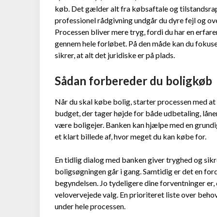
køb. Det gælder alt fra købsaftale og tilstandsra
professionel rådgivning undgår du dyre fejl og ov
Processen bliver mere tryg, fordi du har en erfar
gennem hele forløbet. På den måde kan du foku
sikrer, at alt det juridiske er på plads.
Sådan forbereder du boligkøb
Når du skal købe bolig, starter processen med at 
budget, der tager højde for både udbetaling, låne
være boligejer. Banken kan hjælpe med en grundi
et klart billede af, hvor meget du kan købe for.
En tidlig dialog med banken giver tryghed og sik
boligsøgningen går i gang. Samtidig er det en for
begyndelsen. Jo tydeligere dine forventninger er, 
velovervejede valg. En prioriteret liste over beh
under hele processen.