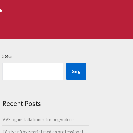
ik
SØG
Søg
Recent Posts
VVS og installationer for begyndere
Få styr på byggeriet med en professionel