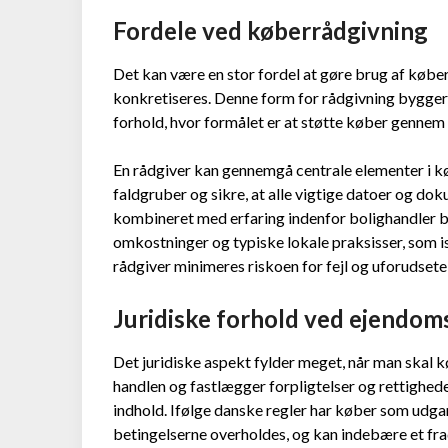
Fordele ved køberrådgivning
Det kan være en stor fordel at gøre brug af købe
konkretiseres. Denne form for rådgivning bygger 
forhold, hvor formålet er at støtte køber genne
En rådgiver kan gennemgå centrale elementer i kø
faldgruber og sikre, at alle vigtige datoer og d
kombineret med erfaring indenfor bolighandler b
omkostninger og typiske lokale praksisser, som i
rådgiver minimeres riskoen for fejl og uforudsete
Juridiske forhold ved ejendo
Det juridiske aspekt fylder meget, når man skal 
handlen og fastlægger forpligtelser og rettighede
indhold. Ifølge danske regler har køber som udga
betingelserne overholdes, og kan indebære et frad