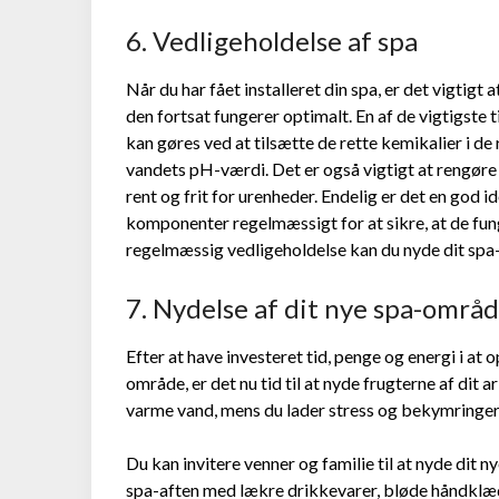
6. Vedligeholdelse af spa
Når du har fået installeret din spa, er det vigtigt
den fortsat fungerer optimalt. En af de vigtigste t
kan gøres ved at tilsætte de rette kemikalier i
vandets pH-værdi. Det er også vigtigt at rengøre f
rent og frit for urenheder. Endelig er det en god
komponenter regelmæssigt for at sikre, at de fu
regelmæssig vedligeholdelse kan du nyde dit spa
7. Nydelse af dit nye spa-områ
Efter at have investeret tid, penge og energi i at 
område, er det nu tid til at nyde frugterne af dit 
varme vand, mens du lader stress og bekymringer 
Du kan invitere venner og familie til at nyde di
spa-aften med lækre drikkevarer, bløde håndklæ