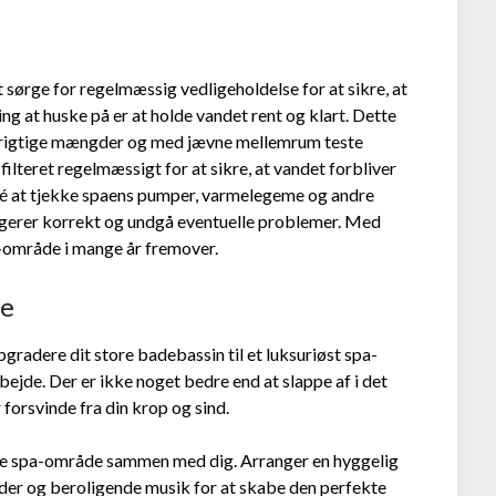
 at sørge for regelmæssig vedligeholdelse for at sikre, at
ing at huske på er at holde vandet rent og klart. Dette
 de rigtige mængder og med jævne mellemrum teste
ilteret regelmæssigt for at sikre, at vandet forbliver
 idé at tjekke spaens pumper, varmelegeme og andre
ngerer korrekt og undgå eventuelle problemer. Med
-område i mange år fremover.
de
opgradere dit store badebassin til et luksuriøst spa-
arbejde. Der er ikke noget bedre end at slappe af i det
forsvinde fra din krop og sind.
t nye spa-område sammen med dig. Arranger en hyggelig
der og beroligende musik for at skabe den perfekte