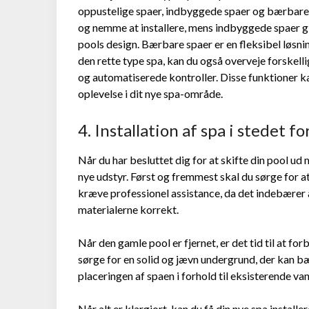
oppustelige spaer, indbyggede spaer og bærbare 
og nemme at installere, mens indbyggede spaer giv
pools design. Bærbare spaer er en fleksibel løsnin
den rette type spa, kan du også overveje forskel
og automatiserede kontroller. Disse funktioner k
oplevelse i dit nye spa-område.
4. Installation af spa i stedet fo
Når du har besluttet dig for at skifte din pool ud 
nye udstyr. Først og fremmest skal du sørge for a
kræve professionel assistance, da det indebærer
materialerne korrekt.
Når den gamle pool er fjernet, er det tid til at for
sørge for en solid og jævn undergrund, der kan 
placeringen af spaen i forhold til eksisterende van
Når alt er klargjort, kan du få din nye spa installer