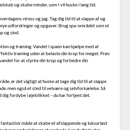
lskab og skabe minder, som I vil huske i lang tid.
verdagens stress og jag. Tag dig tid til at slappe af og
øde nye udfordringer og opgaver. Brug spa-området som et
op og sind.
tion og træning. Vandet i spaen kan hjælpe med at
ffektiv træning uden at belaste din krop for meget. Prøv
i vandet for at styrke din krop og forbedre din
e, er det vigtigt at huske at tage dig tid til at slappe
bade, men også et sted til velvære og selvforkælelse. Så
d dig fordybe i øjeblikket – du har fortjent det.
n fantastisk måde at skabe et afslappende og luksuriøst
ge typer og funktioner af spabade, kan du finde den