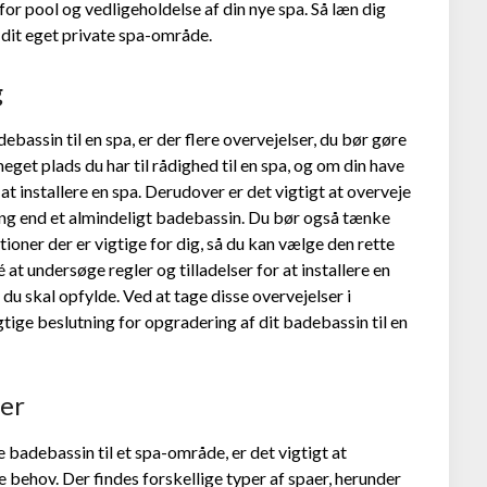
t for pool og vedligeholdelse af din nye spa. Så læn dig
e dit eget private spa-område.
g
ebassin til en spa, er der flere overvejelser, du bør gøre
get plads du har til rådighed til en spa, og om din have
 at installere en spa. Derudover er det vigtigt at overveje
ring end et almindeligt badebassin. Du bør også tænke
ktioner der er vigtige for dig, så du kan vælge den rette
 at undersøge regler og tilladelser for at installere en
 du skal opfylde. Ved at tage disse overvejelser i
igtige beslutning for opgradering af dit badebassin til en
ner
e badebassin til et spa-område, er det vigtigt at
ne behov. Der findes forskellige typer af spaer, herunder