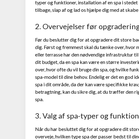
typer og funktioner, installation af en spa i stede
tilbage, slap af og lad os hjælpe dig med at skab
2. Overvejelser før opgraderin
Før du beslutter dig for at opgradere dit store bad
dig. Først og fremmest skal du tænke over, hvor me
eller terrasse har den nødvendige infrastruktur til
dit budget, da en spa kan være en større investe
over, hvor ofte du vil bruge din spa, og hvilke fun
spa-model til dine behov. Endelig er det en god idé
spa i dit område, da der kan være specifikke krav,
betragtning, kan du sikre dig, at du træffer den r
spa.
3. Valg af spa-typer og funktio
Når du har besluttet dig for at opgradere dit stor
overveje, hvilken type spa der passer bedst til di