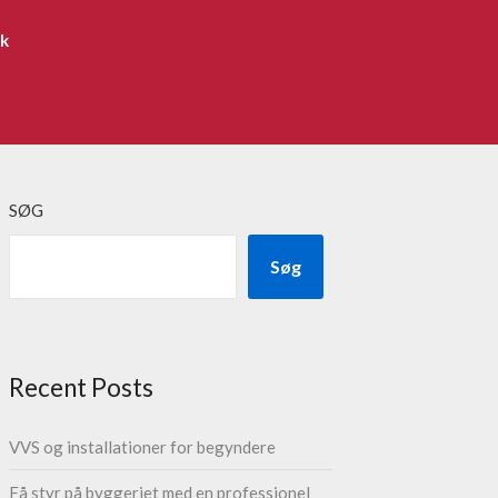
ik
SØG
Søg
Recent Posts
VVS og installationer for begyndere
Få styr på byggeriet med en professionel