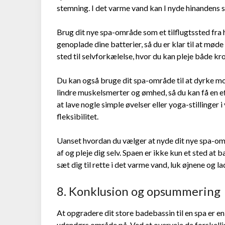
stemning. I det varme vand kan I nyde hinandens se
Brug dit nye spa-område som et tilflugtssted fra h
genoplade dine batterier, så du er klar til at m
sted til selvforkælelse, hvor du kan pleje både kr
Du kan også bruge dit spa-område til at dyrke mo
lindre muskelsmerter og ømhed, så du kan få en e
at lave nogle simple øvelser eller yoga-stillinger 
fleksibilitet.
Uanset hvordan du vælger at nyde dit nye spa-områd
af og pleje dig selv. Spaen er ikke kun et sted at 
sæt dig til rette i det varme vand, luk øjnene og la
8. Konklusion og opsummering
At opgradere dit store badebassin til en spa er e
udendørs område på. Ved at overveje de forskelli