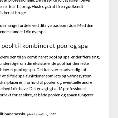
den er klar til brug. Husk også at få en godkendt
sikker at bruge.
nyde de mange fordele ved dit nye badeområde. Med den
ende stunder i din nye spa.
pool til kombineret pool og spa
dere den til en kombineret pool og spa, er der flere ting,
 undersøge, om din eksisterende pool har den rette
ombineret pool og spa. Det kan være nødvendigt at
r at tilføje spa-funktioner som jets og varmesystem.
al placeres i forhold til poolen og eventuelle andre
lhed i din have. Det er vigtigt at få professionel
orrekt for at sikre, at både poolen og spaen fungerer
dit badebassin
her.