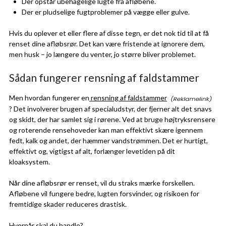
Der opstår ubehagelige lugte fra afløbene.
Der er pludselige fugtproblemer på vægge eller gulve.
Hvis du oplever et eller flere af disse tegn, er det nok tid til at få
renset dine afløbsrør. Det kan være fristende at ignorere dem,
men husk – jo længere du venter, jo større bliver problemet.
Sådan fungerer rensning af faldstammer
Men hvordan fungerer en
rensning af faldstammer
? Det involverer brugen af specialudstyr, der fjerner alt det snavs
og skidt, der har samlet sig i rørene. Ved at bruge højtryksrensere
og roterende rensehoveder kan man effektivt skære igennem
fedt, kalk og andet, der hæmmer vandstrømmen. Det er hurtigt,
effektivt og, vigtigst af alt, forlænger levetiden på dit
kloaksystem.
Når dine afløbsrør er renset, vil du straks mærke forskellen.
Afløbene vil fungere bedre, lugten forsvinder, og risikoen for
fremtidige skader reduceres drastisk.
Hvornår skal du handle?