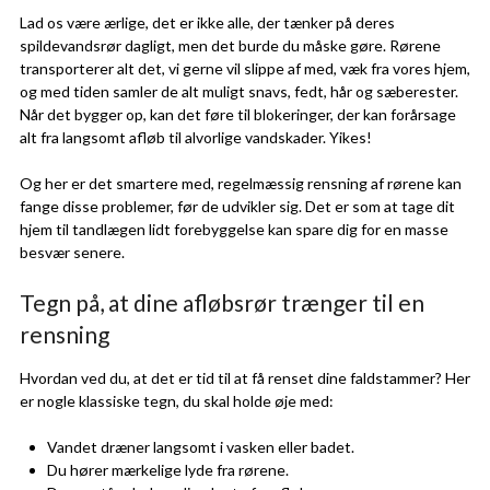
Lad os være ærlige, det er ikke alle, der tænker på deres
spildevandsrør dagligt, men det burde du måske gøre. Rørene
transporterer alt det, vi gerne vil slippe af med, væk fra vores hjem,
og med tiden samler de alt muligt snavs, fedt, hår og sæberester.
Når det bygger op, kan det føre til blokeringer, der kan forårsage
alt fra langsomt afløb til alvorlige vandskader. Yikes!
Og her er det smartere med, regelmæssig rensning af rørene kan
fange disse problemer, før de udvikler sig. Det er som at tage dit
hjem til tandlægen lidt forebyggelse kan spare dig for en masse
besvær senere.
Tegn på, at dine afløbsrør trænger til en
rensning
Hvordan ved du, at det er tid til at få renset dine faldstammer? Her
er nogle klassiske tegn, du skal holde øje med:
Vandet dræner langsomt i vasken eller badet.
Du hører mærkelige lyde fra rørene.