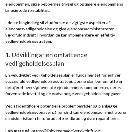
ejendommen, sikre beboernes trivsel og optimere ejendommens
langsigtede rentabilitet.
I dette blogindlæg vil vi udforske de vigtigste aspekter af
ejendomsvedligeholdelse og give ejendomsadministratorer
værdifuld indsigt i, hvordan de kan implementere en effektiv
vedligeholdelsesstrategi.
1. Udvikling af en omfattende
vedligeholdelsesplan
En veludviklet vedligeholdelsesplan er fundamentet for enhver
succesfuld vedligeholdelsesstrategi. Denne plan bør omfatte en
detaljeret oversigt over alle ejendommens komponenter, deres
forventede levetid og de nødvendige vedligeholdelsesopgaver.
Ved at identificere potentielle problemområder og planlægge
vedligeholdelsesopgaver på forhånd kan ejendomsadministratorer
mindske risikoen for uforudsete nedbrud og dyre reparationer.
Læs mere på:
https://dinbyggeraadgiver.dk/drift-og-