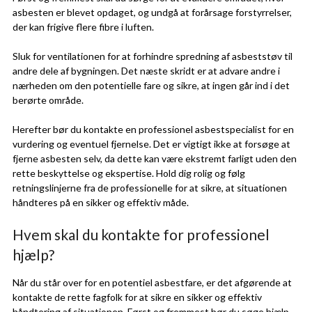
asbesten er blevet opdaget, og undgå at forårsage forstyrrelser,
der kan frigive flere fibre i luften.
Sluk for ventilationen for at forhindre spredning af asbeststøv til
andre dele af bygningen. Det næste skridt er at advare andre i
nærheden om den potentielle fare og sikre, at ingen går ind i det
berørte område.
Herefter bør du kontakte en professionel asbestspecialist for en
vurdering og eventuel fjernelse. Det er vigtigt ikke at forsøge at
fjerne asbesten selv, da dette kan være ekstremt farligt uden den
rette beskyttelse og ekspertise. Hold dig rolig og følg
retningslinjerne fra de professionelle for at sikre, at situationen
håndteres på en sikker og effektiv måde.
Hvem skal du kontakte for professionel
hjælp?
Når du står over for en potentiel asbestfare, er det afgørende at
kontakte de rette fagfolk for at sikre en sikker og effektiv
håndtering af situationen. Først og fremmest bør du søge hjælp