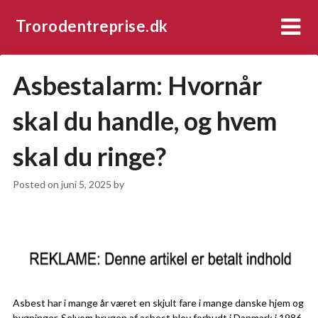
Trorodentreprise.dk
Asbestalarm: Hvornår
skal du handle, og hvem
skal du ringe?
Posted on
juni 5, 2025
by
Asbest har i mange år været en skjult fare i mange danske hjem og
bygninger. Selvom brugen af asbest blev forbudt i Danmark i 1986,