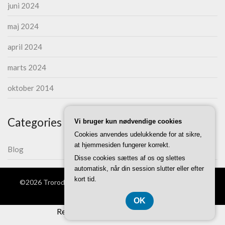
juni 2024
maj 2024
april 2024
marts 2024
oktober 2014
Categories
Vi bruger kun nødvendige cookies
Cookies anvendes udelukkende for at sikre,
at hjemmesiden fungerer korrekt.
Blog
Disse cookies sættes af os og slettes
automatisk, når din session slutter eller efter
kort tid.
©2026 Trorodentreprise.dk
| WordPress Theme by
Superb
Themes
OK
Registreringsnummer 37407739