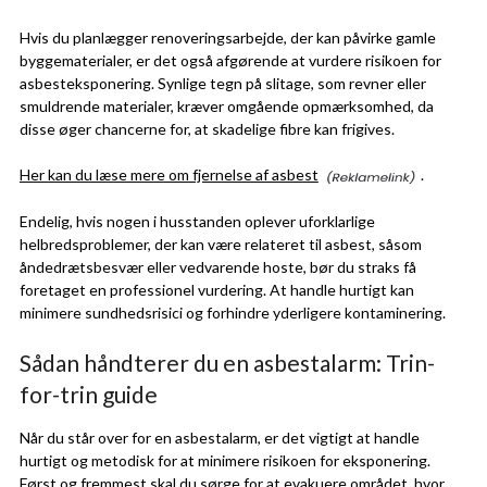
Hvis du planlægger renoveringsarbejde, der kan påvirke gamle
byggematerialer, er det også afgørende at vurdere risikoen for
asbesteksponering. Synlige tegn på slitage, som revner eller
smuldrende materialer, kræver omgående opmærksomhed, da
disse øger chancerne for, at skadelige fibre kan frigives.
Her kan du læse mere om fjernelse af asbest
.
Endelig, hvis nogen i husstanden oplever uforklarlige
helbredsproblemer, der kan være relateret til asbest, såsom
åndedrætsbesvær eller vedvarende hoste, bør du straks få
foretaget en professionel vurdering. At handle hurtigt kan
minimere sundhedsrisici og forhindre yderligere kontaminering.
Sådan håndterer du en asbestalarm: Trin-
for-trin guide
Når du står over for en asbestalarm, er det vigtigt at handle
hurtigt og metodisk for at minimere risikoen for eksponering.
Først og fremmest skal du sørge for at evakuere området, hvor