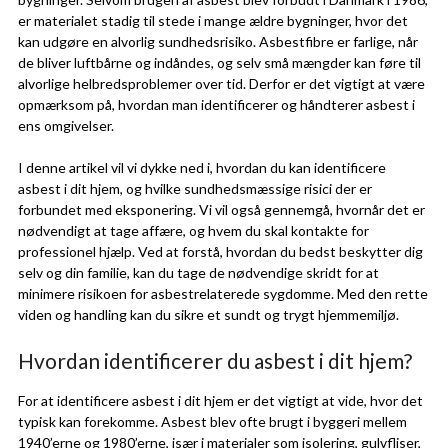
er materialet stadig til stede i mange ældre bygninger, hvor det
kan udgøre en alvorlig sundhedsrisiko. Asbestfibre er farlige, når
de bliver luftbårne og indåndes, og selv små mængder kan føre til
alvorlige helbredsproblemer over tid. Derfor er det vigtigt at være
opmærksom på, hvordan man identificerer og håndterer asbest i
ens omgivelser.
I denne artikel vil vi dykke ned i, hvordan du kan identificere
asbest i dit hjem, og hvilke sundhedsmæssige risici der er
forbundet med eksponering. Vi vil også gennemgå, hvornår det er
nødvendigt at tage affære, og hvem du skal kontakte for
professionel hjælp. Ved at forstå, hvordan du bedst beskytter dig
selv og din familie, kan du tage de nødvendige skridt for at
minimere risikoen for asbestrelaterede sygdomme. Med den rette
viden og handling kan du sikre et sundt og trygt hjemmemiljø.
Hvordan identificerer du asbest i dit hjem?
For at identificere asbest i dit hjem er det vigtigt at vide, hvor det
typisk kan forekomme. Asbest blev ofte brugt i byggeri mellem
1940’erne og 1980’erne, især i materialer som isolering, gulvfliser,