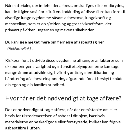
Når materialer, der indeholder asbest, beskadiges eller nedbrydes,
kan de frigive små fibre i luften. Indånding af disse fibre kan føre til
alvorlige lungesygdomme såsom asbestose, lungekræft og
mesoteliom, som er en sjælden og aggressiv kræftform, der
primært påvirker lungernes og mavens slimhinder.
Du kan
læse meget mere om fjernelse af asbesttag her
.
Risikoen for at udvikle disse sygdomme afhænger af faktorer som
eksponeringens varighed og intensitet. Symptomerne kan tage
mange år om at udvikle sig, hvilket gør tidlig identifikation og
håndtering af asbesteksponering afgørende for at beskytte både
din egen og din families sundhed.
Hvornår er det nødvendigt at tage affære?
Det er nødvendigt at tage affære, når der er mistanke om eller
bevis for tilstedeværelsen af asbest i dit hjem, især hvis
materialerne er beskadigede eller forstyrrede, hvilket kan frigive
asbestfibre i luften.